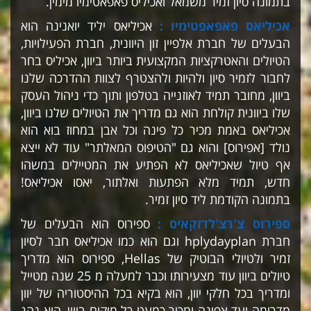
בתמונה סיון זמיר משמאל ואכיליס פאפאטימיו מימין.
אכיליאס פאפאפטימיו :
אכיליאס יליד יואנינה הוא
הבעלים של חברת אלפיין זון היוונית, חברת הפעילויות,
הטיולים והאטרקציות המקצועית ביותר ביוון, אכיליס בחר
לחבור לזמיר סיון ולהיות ולהצטרף לצוות ההדרכה שלנו
ביוון, מחובר תמיד לאוזנייה בטלפון ותוך כדי ניהול העסק
שלו ביוונית קולחת הוא גם מדריך את הטיולים שלנו ביוון,
אכיליאס באמת מכיר כל פינה וכל אבן במחוז בוא הוא
נולד [אפירוס] והוא גם "הטיפוס המאלתר" עוד לא ייצא
אף טיול שאכיליאס לא הפתיע את המטיילים במשהו
חדש, תמיד מלא הפתעות ואלתור, יאסו אכיליאס!
בתמונה הקודמת ליד סיון זמיר.
ספירוס צ'רצ'לדזקאיס :
ספירוס הוא הבעלים של
חברת hplydayplan וגם הוא כמו אכיליאס חבר לסיון
זמיר ולטיולי הבוטיק של Hellas, ספירוס הוא מדריך
טיולים ביוון עוד מצעירותו וכבר למעלה מ 25 שנה מטייל
ומדריך בכל חלקי יוון, הוא בקיא בכל ההיסטוריה של יוון
מדרומה ועד צפונה ומכיר כמעט כל מיקום ביוון, הוא נהג