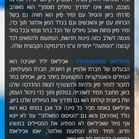
מצכם, הוא אינו "מדריך טיולים מוסמך" הוא מאוהב
סדרתי ביוון והטיול עם זמיר סיון הוא חוויה גם בשל
הכרותו עם יוון והאנשים וגם בגלל המון אלתור תוך כדי,
זמיר סיון פחות אוהב טיולים של הכל ברור וצפוי ובכל טיול
מנסה לשלב כמה פינות חדשות, הפתעות ולהתאים לכל
קבוצה "הפתעה" ייחודית ע"פ הדינמיקה הקבוצית שלה.
אכיליאס פאפאפטימיו :
אכיליאס יליד יואנינה הוא
הבעלים של חברת אלפיין זון היוונית, חברת הפעילויות,
הטיולים והאטרקציות המקצועית ביותר ביוון, אכיליס בחר
לחבור לזמיר סיון ולהיות ולהצטרף לצוות ההדרכה שלנו
ביוון, מחובר תמיד לאוזנייה בטלפון ותוך כדי ניהול העסק
שלו ביוונית קולחת הוא גם מדריך את הטיולים שלנו ביוון,
אכיליאס באמת מכיר כל פינה וכל אבן במחוז בוא הוא
נולד [אפירוס] והוא גם "הטיפוס המאלתר" עוד לא ייצא
אף טיול שאכיליאס לא הפתיע את המטיילים במשהו
חדש, תמיד מלא הפתעות ואלתור, יאסו אכיליאס!
בתמונה הקודמת ליד סיון זמיר.