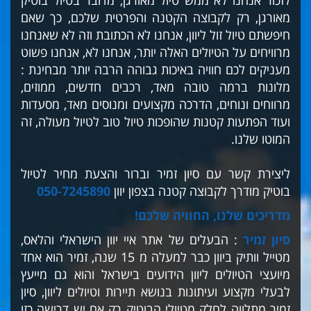
לזכור אנחנו לא ממש טיול מאורגן, מדובר בטיול בוטיק
מאורגן, רק לקבוצה הקטנה והפרטית שלכם, כך שאם
חיפשתם טיול זול ליוון, אנחנו לא הכתובת וזה לא שאנחנו
מרוויחים על הטיולים האלה יותר, אנחנו לא, אנחנו פשוט
מעניקים לכם חוויה באיכות גבוהה הרבה יותר מבחינת :
מלונות ברמה טובה מאד, רכבים חדשים, ממוזים,
מרווחים ונוחים, הדרכה מקצועים ומנוסים מאד, מסעדות
ועוד הפתעות קטנות שהופכות טיול טוב לטיול מעולה, זה
המוטו שלנו.
ליצירת קשר עם סיון זמיר וברור והצעת מחיר לטיול
בוטיק מודרך לקבוצה קטנה בצפון יוון
050-7245890
מדריכים שלנו, החוויה שלכם!
סיון זמיר
: הבעלים של אתר איי יוון הישראלי והלאס,
מטייל וותיק ביוון כבר למעלה מ 15 שנה, זמיר הוא אחד
מיועצי הטיולים ליוון הידועים בישראל והוא גם מייעץ
לבעלי מקצוע ועיתונות בנושא תיירות וטיולים ליוון, סיון
זמיר מתלווה לחלק מטיולי הבוטיק רק אם יש דרישה כזו