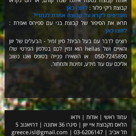
אותה קבוצה נסעה איתנו שנה קודם, אז הם נקראו
קבוצת ריקי פלור :
לחצו כאן
מעדיפים לקרא על קבוצה אחרת לגמרי?
תראו את הסיפור של קבוצת בני עם ספירוס ואפרת :
לחצו כאן
רוצים לדבר עם בעל הבית? סיון זמיר - הבעלים של יוון
והאיים ושל hellas הוא זמין לכם בטלפון הפרטי שלו
050-7245890 או
השאירו פנייה בטופס
ואנו נשוב
אליכם עם עוד מידע, זמינות ותמחור.
עמוד ראשי
|
אודות
|
וידאו
הלאס מקבוצת איי יוון | סיגרו 36 אתונה | דרויאנוב 5
תל אביב | 03-6206147 |
greece.isl@gmail.com