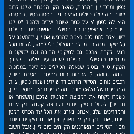
צפון ומרכז יוון ההררית, כאשר הקו המנחה שלנו לרוב
שונה מזה של הטיולים המאורגנים הסטנדרטים, המטרה
היא לא לסמן V על כמה שיותר יעדים ולהגיד "טיילנו
ביוון" כמו שמציעים רוב הטיולים המאורגנים הרגילים
ליוון, אלה לתת לכם באמת להרגיש את יוון, להתענג על
כל מיקום מרהיב במהלך המסלול, בלי למהר, להנות מכל
רגע ולקחת אתכם גם למיקומי החובה וגם למיקומים
מיוחדים שבטיולים הרגילים לא מגיעים אליהם. לצורך
הפקת טיולי בוטיק שכאלה, הכוללים גם לינה במלונות
ברמה גבוהה, 3 ארוחות ביום ממיטב המטבח היווני,
רכבים נוחים ומסלול מרהיב דרוש ידע ושנות ניסיון, צוות
המדריכים של הלאס מורכב מהמדריכים הכי מנוסים ביוון,
נשמח לקחת את הקבוצה הפרטית שלכם [משפחה או
חברים] לטיול בוטיק ייחודי בקבוצה קטנה, רק אתם
והמדריכים שלנו, אנחנו נארגן את הכל עד הפרט הקטן
ביותר, אתם רק תקבעו תאריך וכן אנחנו היקרים ביותר
מבין הטיולים המאורגנים הקיימים כיום ליוון, אבל חשוב